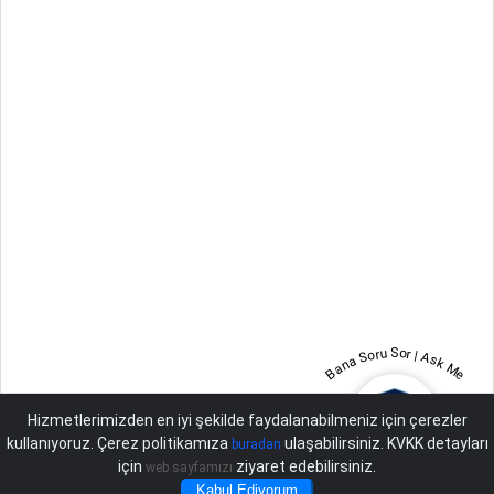
Bana Soru Sor | Ask Me
Hizmetlerimizden en iyi şekilde faydalanabilmeniz için çerezler
kullanıyoruz. Çerez politikamıza
ulaşabilirsiniz. KVKK detayları
buradan
için
ziyaret edebilirsiniz.
web sayfamızı
Kabul Ediyorum