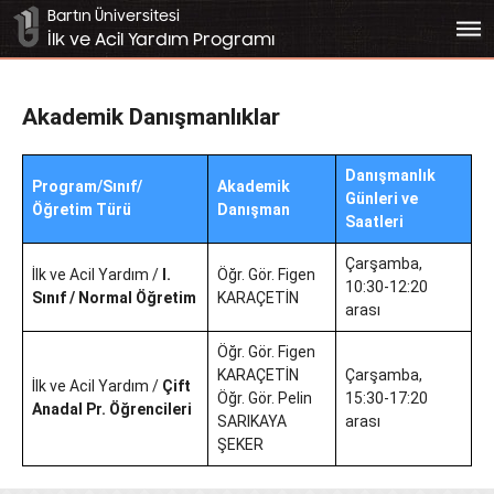
Bartın Üniversitesi
bars
İlk ve Acil Yardım Programı
Akademik Danışmanlıklar
Danışmanlık
Program/Sınıf/
Akademik
Günleri ve
Öğretim Türü
Danışman
Saatleri
Çarşamba,
İlk ve Acil Yardım /
I.
Öğr. Gör. Figen
10:30-12:20
Sınıf / Normal Öğretim
KARAÇETİN
arası
Öğr. Gör. Figen
KARAÇETİN
Çarşamba,
İlk ve Acil Yardım /
Çift
Öğr. Gör. Pelin
15:30-17:20
Anadal Pr. Öğrencileri
SARIKAYA
arası
ŞEKER